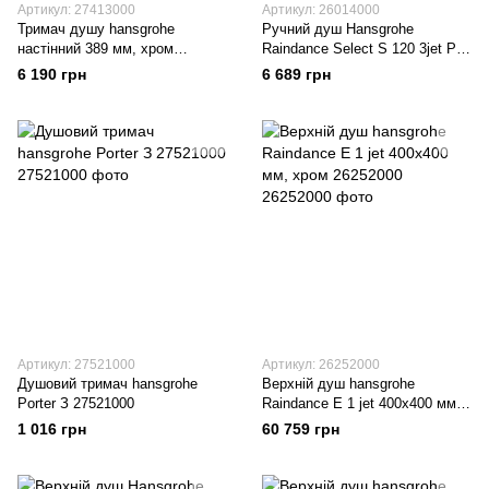
Артикул: 27413000
Артикул: 26014000
Тримач душу hansgrohe
Ручний душ Hansgrohe
настінний 389 мм, хром
Raindance Select S 120 3jet P
27413000
26014000
6 190 грн
6 689 грн
Артикул: 27521000
Артикул: 26252000
Душовий тримач hansgrohe
Верхній душ hansgrohe
Porter З 27521000
Raindance Е 1 jet 400x400 мм,
хром 26252000
1 016 грн
60 759 грн