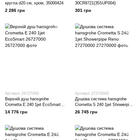
кругла d20 см, хром, 35000424
30CR8721(35SUP004)
2 286 грн
301 грн
Артикул: 26727000
Артикул: 27270000
Верхній душ hansgrohe
Душова система hansgrohe
Crometta E 240 1jet EcoSmart
Crometta S 240 1jet Showerpipe
26727000
Rеno 27270000
14 776 грн
26 745 грн