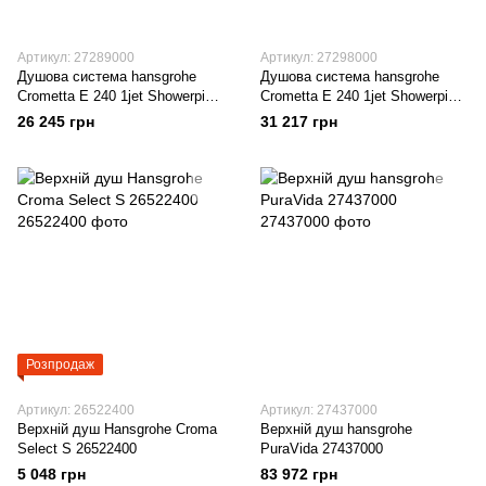
Артикул: 27289000
Артикул: 27298000
Душова система hansgrohe
Душова система hansgrohe
Crometta E 240 1jet Showerpipe
Crometta E 240 1jet Showerpipe
Reno EcoSmart 27289000
з термостатом 27298000
26 245 грн
31 217 грн
Розпродаж
Артикул: 26522400
Артикул: 27437000
Верхній душ Hansgrohe Croma
Верхній душ hansgrohe
Select S 26522400
PuraVida 27437000
5 048 грн
83 972 грн