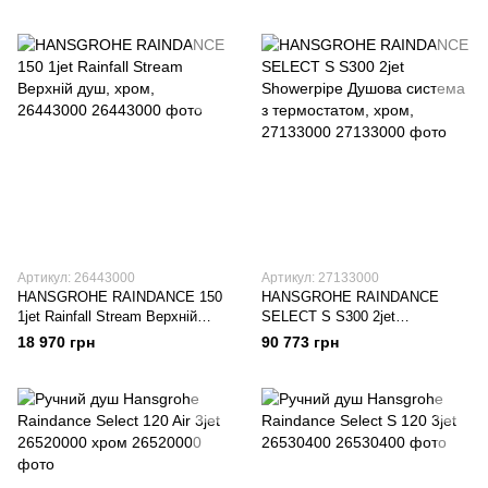
Артикул: 26443000
Артикул: 27133000
HANSGROHE RAINDANCE 150
HANSGROHE RAINDANCE
1jet Rainfall Stream Верхній
SELECT S S300 2jet
душ, хром, 26443000
Showerpipe Душова система з
18 970 грн
90 773 грн
термостатом, хром, 27133000