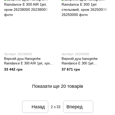
Артикул: 26238000
Артикул: 26250000
Верхній душ Hansgrohe
Верхній душ hansgrohe
Raindance E 300 AIR 1jet, хром
Raindance E 300 1jet
26238000
стельовий, хром 26250000
33 442 грн
37 671 грн
Показати ще 20 товарів
Назад
Вперед
2
з 32