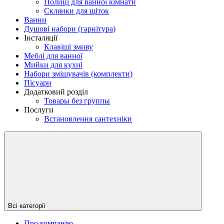
Полиці для ванної кімнати
Склянки для щіток
Ванни
Душові набори (гарнітура)
Інсталяції
Клавіші змиву
Меблі для ванної
Мийки для кухні
Набори змішувачів (комплекти)
Пісуари
Додатковий розділ
Товары без группы
Послуги
Встановлення сантехніки
Всі категорії
Про компанію