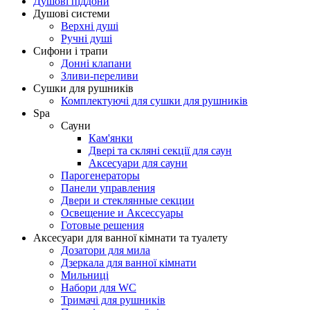
Душові піддони
Душові системи
Верхні душі
Ручні душі
Сифони і трапи
Донні клапани
Зливи-переливи
Сушки для рушників
Комплектуючі для сушки для рушників
Spa
Сауни
Кам'янки
Двері та скляні секції для саун
Аксесуари для сауни
Парогенераторы
Панели управления
Двери и стеклянные секции
Освещение и Аксессуары
Готовые решения
Аксесуари для ванної кімнати та туалету
Дозатори для мила
Дзеркала для ванної кімнати
Мильниці
Набори для WC
Тримачі для рушників