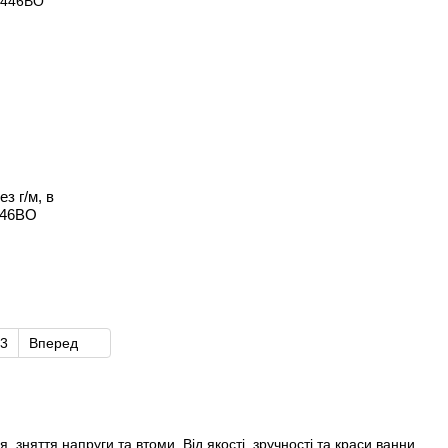
з г/м, в
V446BO
3
Вперед
, зняття напруги та втоми. Від якості, зручності та краси ванни