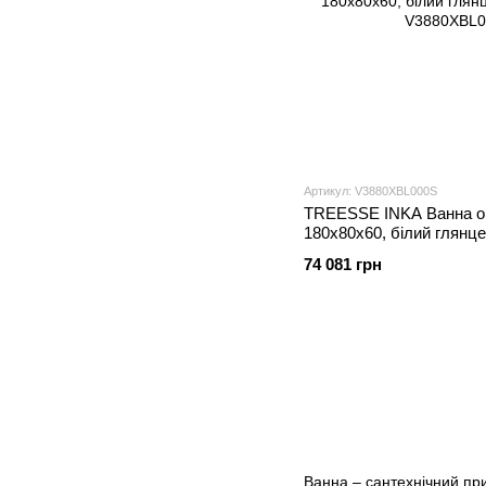
Артикул: V3880XBL000S
TREESSE INKA Ванна о
180х80x60, білий глянц
74 081 грн
Ванна – сантехнічний прис