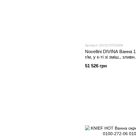
Артикул: DIV1170752A0K
Novellini DIVINA Ванна 
г/м, у к-ті зі зміш., зливн
глянц., DIV1170752A0K
51 526 грн