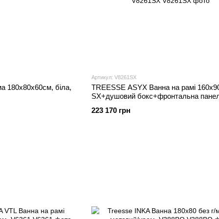
Артикул: V8261SX
а 180x80x60см, біла,
TREESSE ASYX Ванна на рамі 160х9
SX+душовий бокс+фронтальна панель
V8261SX
223 170 грн