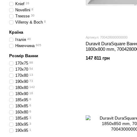
Knief
26
Novellini
8
Treesse
30
Villeroy & Boch
6
Країна
Артикул: 700428000000000
Італія
40
Duravit DuraSquare Ванн
Німеччина
605
1800x800 mm, 70042800
Розмір Ванни
147 811 грн
170x75
88
170x70
54
170x80
13
190х90
73
180x80
142
180х90
18
185х95
6
180х85
6
160х80
6
185х85
3
180х95
3
190х95
1