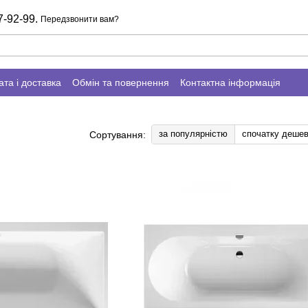
7-92-99.
Передзвонити вам?
та і доставка
Обмін та повернення
Контактна інформація
за популярністю
спочатку деше
Сортування: