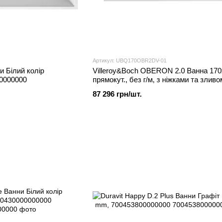
Артикул: UBQ170OBR2DV-01
и Білий колір
Villeroy&Boch OBERON 2.0 Ванна 170
0000000
прямокут., без г/м, з ніжками та зливо
переливом у комплекті, біла,
87 296 грн/шт.
UBQ170OBR2DV-01