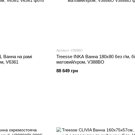
Артикул: V388BO
 Ванна на рамi
Treesse INKA Ванна 180х80 без г/м, б
ом, V6361
матовий/хром, V388BO
88 649 грн