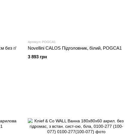
Артикул: POGCA1
м без г/
Novellini CALOS Підголовник, білий, POGCA1
3 893 грн