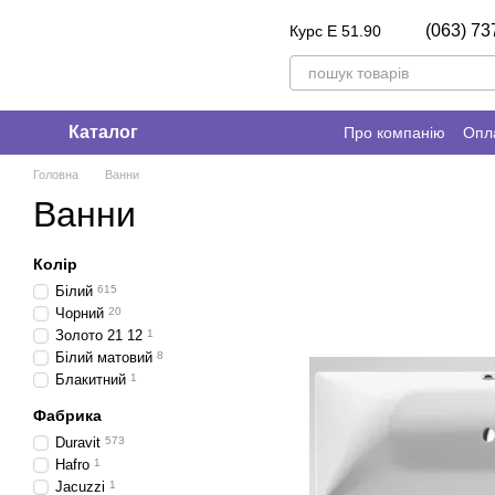
Перейти до основного контенту
(063) 73
Курс E 51.90
Каталог
Про компанію
Опла
Головна
Ванни
Ванни
Колір
Білий
615
Чорний
20
Золото 21 12
1
Білий матовий
8
Блакитний
1
Фабрика
Duravit
573
Hafro
1
Jacuzzi
1