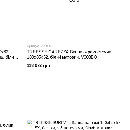
Артикул: V308BO
0х62
TREESSE CAREZZA Ванна окремостояча
, білий,
180x85x52, білий матовий, V308BO
118 073 грн