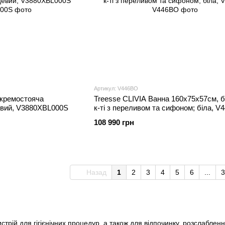
Артикул: V446BO
кремостояча
Treesse CLIVIA Ванна 160x75x57см, бе
евий, V3880XBL000S
к-ті з переливом та сифоном; біла, 
108 990 грн
Назад
1
2
3
4
5
6
...
3
трій для гігієнічних процедур, а також для відпочинку, розслаблення