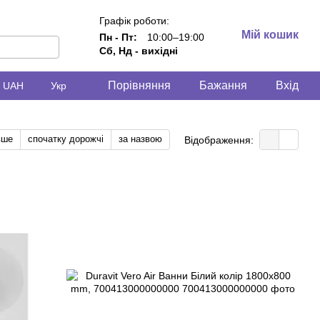
Графік роботи:
Мій кошик
Пн - Пт:
10:00–19:00
Сб, Нд - вихідні
Порівняння
Бажання
Вхід
UAH
Укр
вше
спочатку дорожчі
за назвою
Відображення: