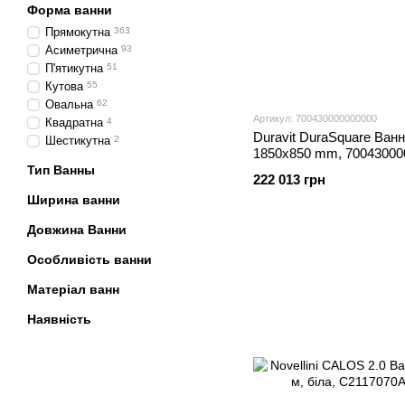
Форма ванни
Прямокутна
363
Асиметрична
93
П'ятикутна
51
Кутова
55
Овальна
62
Артикул: 700430000000000
Квадратна
4
Duravit DuraSquare Ванн
Шестикутна
2
1850x850 mm, 70043000
Тип Ванны
222 013 грн
Ширина ванни
Довжина Ванни
Особливість ванни
Матеріал ванн
Наявність