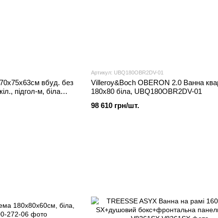
Артикул: UBQ180OBR2DV-01
170x75x63см вбуд. без
Villeroy&Boch OBERON 2.0 Ванна кв
.кіл., підгол-м, біла
180x80 біла, UBQ180OBR2DV-01
98 610 грн/шт.