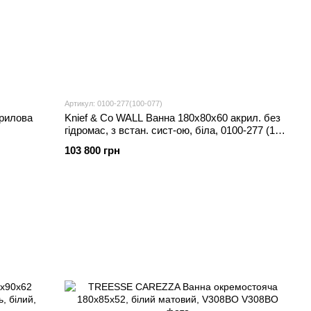
Артикул: 0100-277(100-077)
арилова
Knief & Co WALL Ванна 180x80x60 акрил. без
гідромас, з встан. сист-ою, біла, 0100-277 (100-
077)
103 800 грн