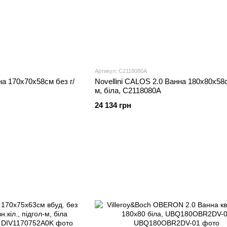
Артикул: C2118080A
на 170x70x58см без г/
Novellini CALOS 2.0 Ванна 180x80x58с
м, біла, C2118080A
24 134 грн