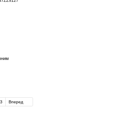
чним
3
Вперед