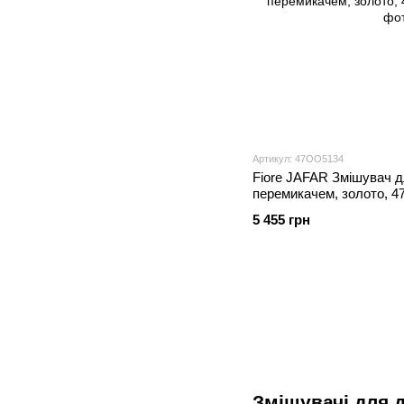
Артикул: 47OO5134
Fiore JAFAR Змішувач д
перемикачем, золото, 
5 455 грн
Змішувачі для 