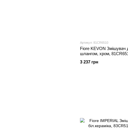
Артикул: 81CR6510
Fiore KEVON Змішувач д
шлангом, хром, 81CR65
3 237 грн