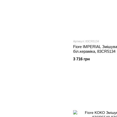
Артикул: 83CR5134
Fiore IMPERIAL Змішува
біл.кераміка, 83CR5134
3 716 грн