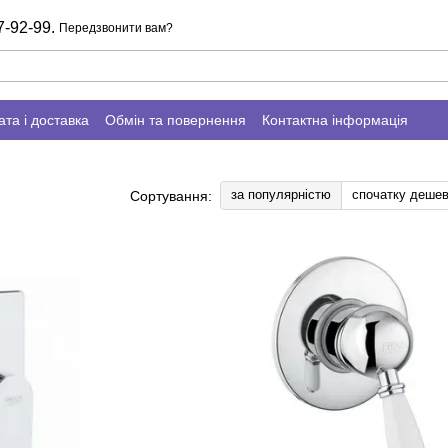
7-92-99.
Передзвонити вам?
та і доставка
Обмін та повернення
Контактна інформація
за популярністю
спочатку деше
Сортування: