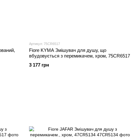
Артикул: 75CR6517
ований,
Fiore KYMA Змішувач для душу, що
вбудовується з перемикачем, хром, 75CR6517
3 177 грн