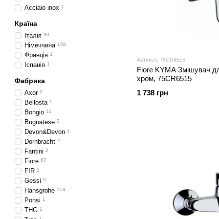
Acciaio inox
1
Країна
Італія
90
Німеччина
158
Франція
1
Артикул: 75CR6515
Іспанія
1
Fiore KYMA Змішувач д
хром, 75CR6515
Фабрика
1 738 грн
Axor
3
Bellosta
1
Bongio
10
Bugnatese
3
Devon&Devon
1
Dornbracht
2
Fantini
2
Fiore
67
FIR
1
Gessi
9
Hansgrohe
154
Ponsi
1
THG
1
1