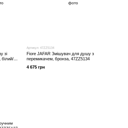
Артикул: 47ZZ5134
у зі
Fiore JAFAR Змішувач для душу з
 білий/
перемикачем, бронза, 47ZZ5134
4 675 грн