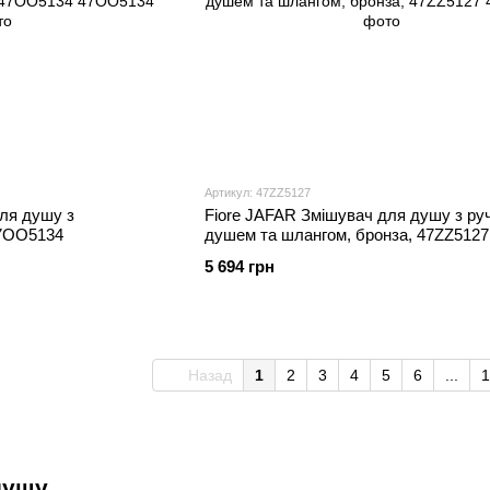
Артикул: 47ZZ5127
ля душу з
Fiore JAFAR Змішувач для душу з ру
47OO5134
душем та шлангом, бронза, 47ZZ5127
5 694 грн
Назад
1
2
3
4
5
6
...
1
душу