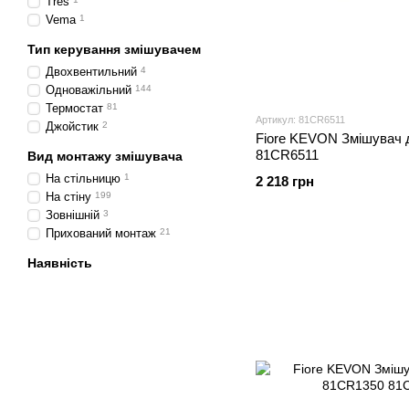
Tres
Vema
1
Тип керування змішувачем
Двохвентильний
4
Одноважільний
144
Термостат
81
Артикул: 81CR6511
Джойстик
2
Fiore KEVON Змішувач 
81CR6511
Вид монтажу змішувача
На стільницю
1
2 218 грн
На стіну
199
Зовнішній
3
Прихований монтаж
21
Наявність