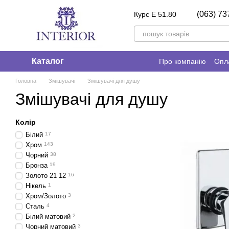
Перейти до основного контенту
(063) 73
Курс E 51.80
Каталог
Про компанію
Опла
Головна
Змішувачі
Змішувачі для душу
Змішувачі для душу
Колір
Білий
17
Хром
143
Чорний
38
Бронза
19
Золото 21 12
16
Нікель
1
Хром/Золото
3
Сталь
4
Білий матовий
2
Чорний матовий
3