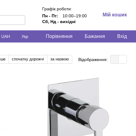
Графік роботи:
Мій кошик
Пн - Пт:
10:00–19:00
Сб, Нд - вихідні
Порівняння
Бажання
Вхід
UAH
Укр
вше
спочатку дорожчі
за назвою
Відображення: