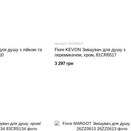
Артикул: 81CR6517
ля душу з лійкою та
Fiore KEVON Змішувач для душу з
10
перемикачем, хром, 81CR6517
3 297 грн