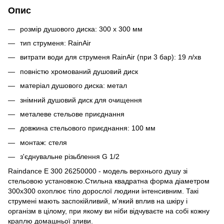
Опис
розмір душового диска: 300 x 300 мм
тип струменя: RainAir
витрати води для струменя RainAir (при 3 бар): 19 л/хв
повністю хромований душовий диск
матеріал душового диска: метал
знімний душовий диск для очищення
металеве стельове приєднання
довжина стельового приєднання: 100 мм
монтаж: стеля
з'єднувальне різьблення G 1/2
Raindance E 300 26250000 - модель верхнього душу зі
стельовою установкою.Стильна квадратна форма діаметром
300х300 охоплює тіло дорослої людини інтенсивним. Такі
струмені мають заспокійливий, м'який вплив на шкіру і
організм в цілому, при якому ви ніби відчуваєте на собі кожну
краплю домашньої зливи.