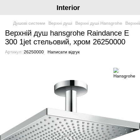
Interior
Душові системи
Верхні душі
Верхні душі Hansgrohe
Верхні
Верхній душ hansgrohe Raindance E
300 1jet стельовий, хром 26250000
Артикул:
26250000
Написати відгук