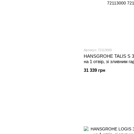
Артикул: 72113000
HANSGROHE TALIS S Зм
на 1 отвiр, зі зливним г
72113000
31 339 грн