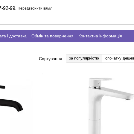
7-92-99.
Передзвонити вам?
та і доставка
Обмін та повернення
Контактна інформація
за популярністю
спочатку деше
Сортування: