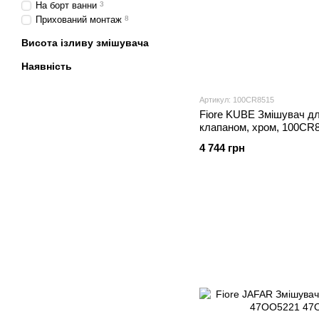
На борт ванни
3
Прихований монтаж
8
Висота ізливу змішувача
Наявність
Артикул: 100CR8515
Fiore KUBE Змішувач дл
клапаном, хром, 100CR
4 744 грн