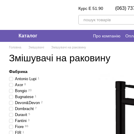
Перейти до основного контенту
(063) 73
Курс E 51.90
Каталог
Про компанію
Опла
Головна
Змішувачі
Змішувачі на раковину
Змішувачі на раковину
Фабрика
Antonio Lupi
1
Axor
8
Bongio
20
Bugnatese
1
Devon&Devon
2
Dornbracht
7
Duravit
5
Fantini
3
Fiore
86
FIR
1