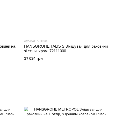
Артикул: 72111000
овини на
HANSGROHE TALIS S Змішувач для раковини
зi стiни, хром, 72111000
17 034 грн