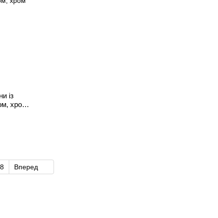
и із
ом, хром
8
Вперед