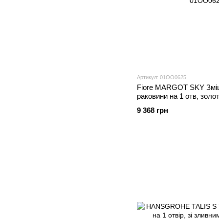
Артикул: 01OO0625
Fiore MARGOT SKY Змі
раковини на 1 отв, золо
01OO0625
9 368 грн