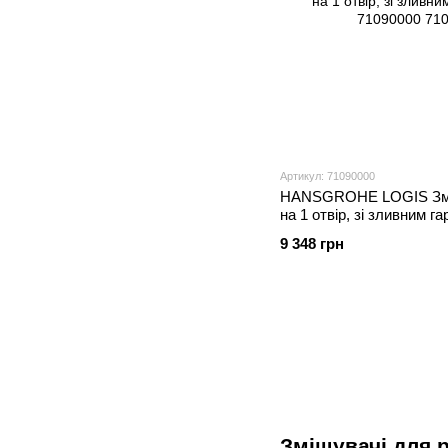
Артикул: 71090000
HANSGROHE LOGIS Змi
на 1 отвiр, зi зливним г
71090000
9 348 грн
Змішувачі для 