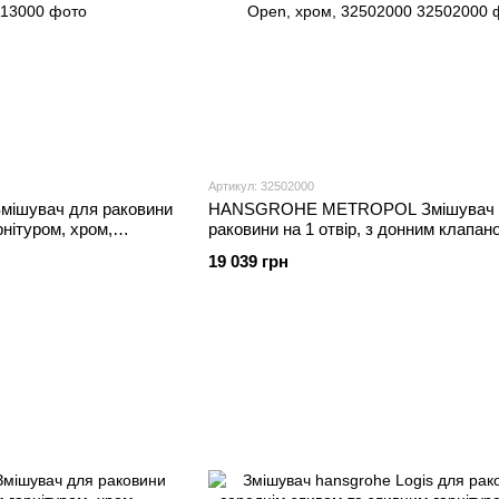
Артикул: 32502000
ішувач для раковини
HANSGROHE METROPOL Змішувач 
арнітуром, хром,
раковини на 1 отвiр, з донним клапан
Open, хром, 32502000
19 039 грн