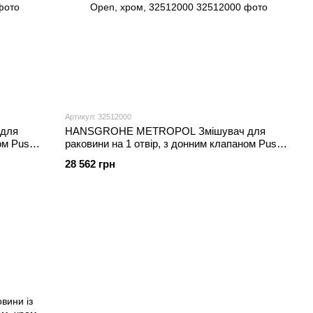
Артикул: 32512000
для
HANSGROHE METROPOL Змішувач для
ом Push-
раковини на 1 отвiр, з донним клапаном Push-
Open, хром, 32512000
28 562 грн