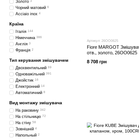
Золото
3
Чорний матовий
6
Acciaio inox
4
Країна
Італія
144
Німеччина
386
Артикул: 26OO0625
Англія
3
Fiore MARGOT Змішувач
Франція
2
отв., золото, 26OO0625
Тип керування змішувачем
8 708 грн
Двохвентильний
69
Одноважільний
391
Джойстик
16
Електронний
14
Автоматичний
8
Вид монтажу змішувача
На раковину
342
На стільницю
72
На стіну
58
Зовнішній
4
Напольный
2