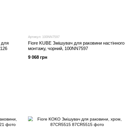
Артикул: 100NN7597
 для
Fiore KUBE Змішувач для раковини настінного
8126
монтажу, чорний, 100NN7597
9 068 грн