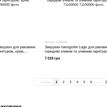
Артикул: 71100000
шувач для раковини
Змішувач hansgrohe Logis для раковин
арнітуром, хром,
середнім зливом та зливним гарнітур
71100000
7 019 грн
Назад
1
2
3
4
5
6
...
2
раковини