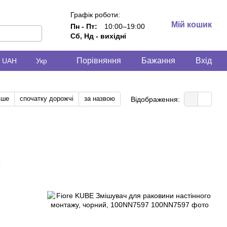
Графік роботи:
Мій кошик
Пн - Пт:
10:00–19:00
Сб, Нд - вихідні
Порівняння
Бажання
Вхід
UAH
Укр
вше
спочатку дорожчі
за назвою
Відображення: