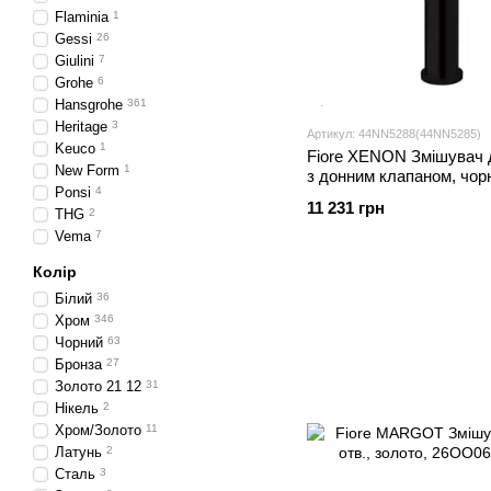
Flaminia
1
Gessi
26
Giulini
7
Grohe
6
Hansgrohe
361
Heritage
3
Артикул: 44NN5288(44NN5285)
Keuco
1
Fiore XENON Змішувач 
New Form
1
з донним клапаном, чор
Ponsi
4
44NN5288(44NN5285)
11 231 грн
THG
2
Vema
7
Колір
Білий
36
Хром
346
Чорний
63
Бронза
27
Золото 21 12
31
Нікель
2
Хром/Золото
11
Латунь
2
Сталь
3