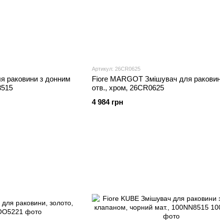
Артикул: 26CR0625
я раковини з донним
Fiore MARGOT Змішувач для раковин
8515
отв., хром, 26CR0625
4 984 грн