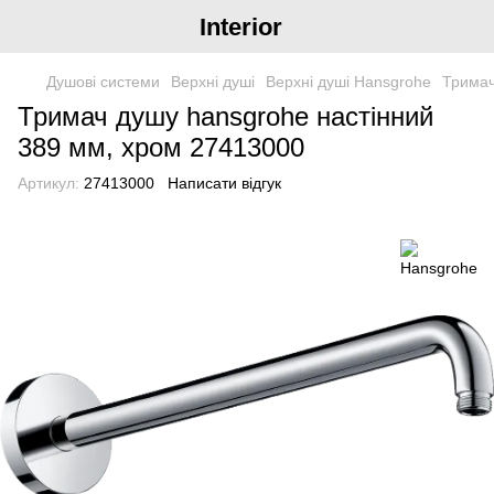
Interior
Душові системи
Верхні душі
Верхні душі Hansgrohe
Тримач
Тримач душу hansgrohe настінний
389 мм, хром 27413000
Артикул:
27413000
Написати відгук