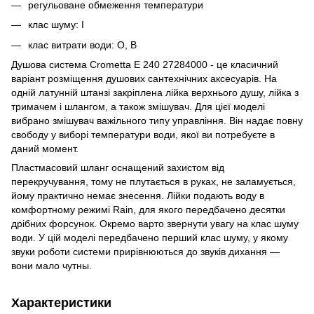
регульоване обмеження температури
клас шуму: I
клас витрати води: O, B
Душова система Crometta E 240 27284000 - це класичний
варіант розміщення душових сантехнічних аксесуарів. На
одній латунній штанзі закріплена лійка верхнього душу, лійка з
тримачем і шлангом, а також змішувач. Для цієї моделі
вибрано змішувач важільного типу управління. Він надає повну
свободу у виборі температури води, якої ви потребуєте в
даний момент.
Пластмасовий шланг оснащений захистом від
перекручування, тому не плутається в руках, не заламується,
йому практично немає знесення. Лійки подають воду в
комфортному режимі Rain, для якого передбачено десятки
дрібних форсунок. Окремо варто звернути увагу на клас шуму
води. У цій моделі передбачено перший клас шуму, у якому
звуки роботи системи прирівнюються до звуків дихання —
вони мало чутны.
Характеристики