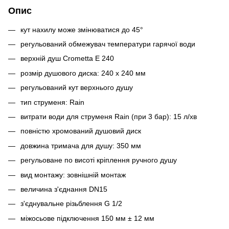
Опис
кут нахилу може змінюватися до 45°
регульований обмежувач температури гарячої води
верхній душ Crometta E 240
розмір душового диска: 240 x 240 мм
регульований кут верхнього душу
тип струменя: Rain
витрати води для струменя Rain (при 3 бар): 15 л/хв
повністю хромований душовий диск
довжина тримача для душу: 350 мм
регульоване по висоті кріплення ручного душу
вид монтажу: зовнішній монтаж
величина з'єднання DN15
з'єднувальне різьблення G 1/2
міжосьове підключення 150 мм ± 12 мм