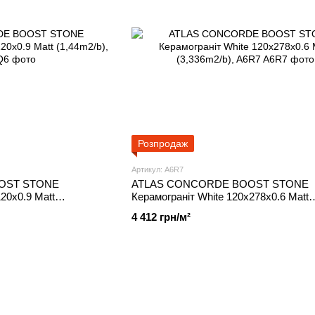
Розпродаж
Артикул: A6R7
OST STONE
ATLAS CONCORDE BOOST STONE
20x0.9 Matt
Керамограніт White 120x278x0.6 Matt
(3,336m2/b), A6R7
4 412 грн/м²