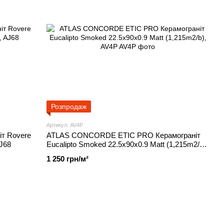
Розпродаж
Артикул: AV4P
т Rovere
ATLAS CONCORDE ETIC PRO Керамограніт
AJ68
Eucalipto Smoked 22.5x90x0.9 Matt (1,215m2/b),
AV4P
1 250 грн/м²