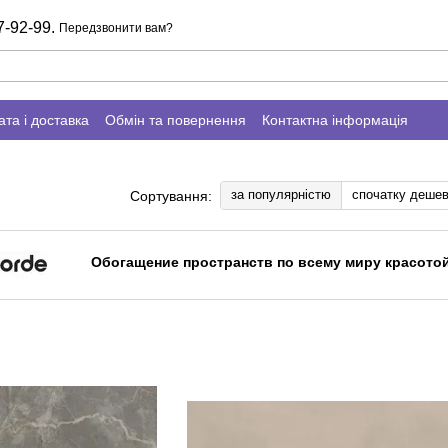
7-92-99.
Передзвонити вам?
та і доставка
Обмін та повернення
Контактна інформація
за популярністю
спочатку деше
Сортування:
Обогащение пространств по всему миру красотой