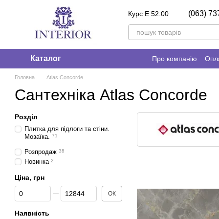
Перейти до основного контенту
(063) 73
Курс E 52.00
Каталог
Про компанію
Опла
Головна
Atlas Concorde
Сантехніка Atlas Concorde
Розділ
Плитка для підлоги та стіни.
Мозаїка.
71
Розпродаж
38
Новинка
2
Ціна, грн
Від Ціна, грн
До Ціна, грн
ОК
Наявність