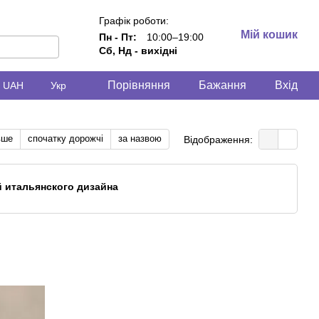
Графік роботи:
Мій кошик
Пн - Пт:
10:00–19:00
Сб, Нд - вихідні
Порівняння
Бажання
Вхід
UAH
Укр
вше
спочатку дорожчі
за назвою
Відображення:
 итальянского дизайна