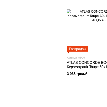
Розпродаж
Артикул: A6Q6
ATLAS CONCORDE BO
Керамограніт Taupe 60x1
(1,44m2/b), A6Q6
3 068 грн/м²