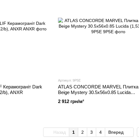
Артикул: 9P5E
Керамограніт Dark
ATLAS CONCORDE MARVEL Плитка н
m2/b), ANXR
Beige Mystery 30.5x56x0.85 Lucida
(1,5372m2/b), 9P5E
2 912 грн/м²
Назад
1
2
3
4
Вперед