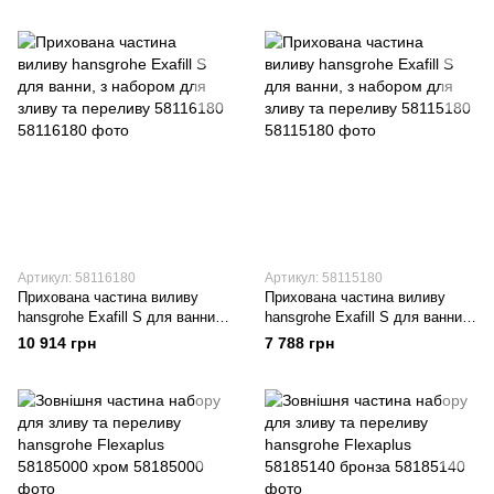
Артикул: 58116180
Артикул: 58115180
Прихована частина виливу
Прихована частина виливу
hansgrohe Exafill S для ванни,
hansgrohe Exafill S для ванни,
з набором для зливу та
з набором для зливу та
10 914 грн
7 788 грн
переливу 58116180
переливу 58115180