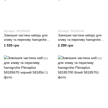
Артикул: 58185000
Артикул: 58185140
Зовнішня частина набору для
Зовнішня частина набору для
зливу та переливу hansgrohe
зливу та переливу hansgrohe
Flexaplus 58185000 хром
Flexaplus 58185140 бронза
1 535 грн
2 290 грн