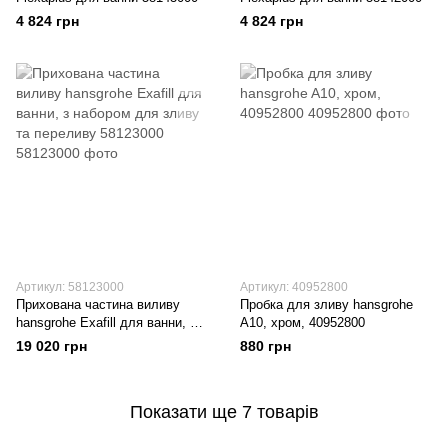
4 824 грн
4 824 грн
Артикул: 58123000
Артикул: 40952800
Прихована частина виливу
Пробка для зливу hansgrohe
hansgrohe Exafill для ванни, з
A10, хром, 40952800
набором для зливу та
19 020 грн
880 грн
переливу 58123000
Показати ще 7 товарів