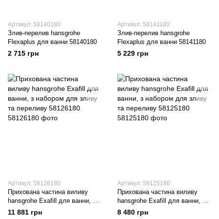
Артикул: 58140180
Артикул: 58141180
Злив-перелив hansgrohe
Злив-перелив hansgrohe
Flexaplus для ванни 58140180
Flexaplus для ванни 58141180
2 715 грн
5 229 грн
Артикул: 58126180
Артикул: 58125180
Прихована частина виливу
Прихована частина виливу
hansgrohe Exafill для ванни, з
hansgrohe Exafill для ванни, з
набором для зливу та
набором для зливу та
11 881 грн
8 480 грн
переливу 58126180
переливу 58125180