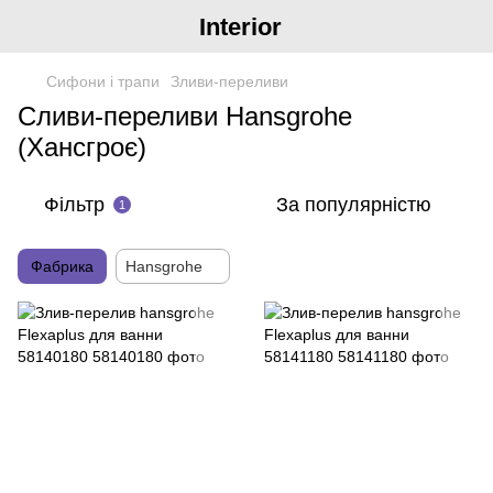
Interior
Сифони і трапи
Зливи-переливи
Сливи-переливи Hansgrohe
(Хансгроє)
Фільтр
За популярністю
1
Фабрика
Hansgrohe