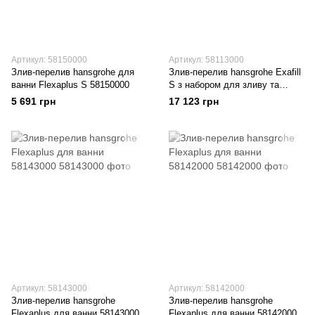
Артикул: 58150000
Артикул: 58113000
Злив-перелив hansgrohe для
Злив-перелив hansgrohe Exafill
ванни Flexaplus S 58150000
S з набором для зливу та
переливу 58113000
5 691 грн
17 123 грн
Артикул: 58143000
Артикул: 58142000
Злив-перелив hansgrohe
Злив-перелив hansgrohe
Flexaplus для ванни 58143000
Flexaplus для ванни 58142000