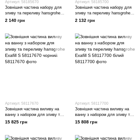
Артикул: 58185670
Артикул: 58185700
Зовнішня частина набору для
Зовнішня частина набору для
зливу та переливу hansgrohe
зливу та переливу hansgrohe
Flexaplus 58185670 чорний
Flexaplus 58185700 білий
2 140 грн
2 132 грн
Артикул: 58117670
Артикул: 58117700
Зовнішня частина виливу на
Зовнішня частина виливу на
ванну з набором для зливу та
ванну з набором для зливу та
переливу hansgrohe Exafill S
переливу hansgrohe Exafill S
15 825 грн
15 808 грн
58117670 чорний
58117700 білий