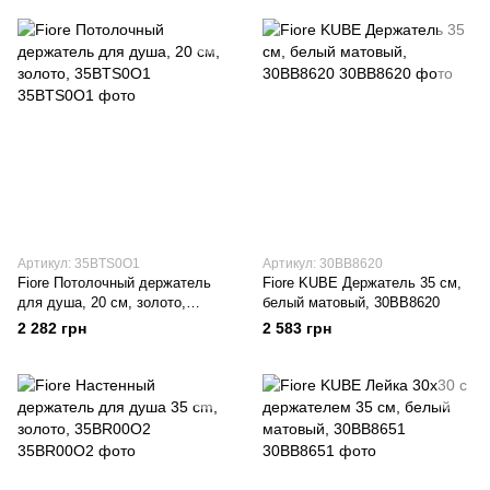
Артикул: 35BTS0O1
Артикул: 30BB8620
Fiore Потолочный держатель
Fiore KUBE Держатель 35 см,
для душа, 20 см, золото,
белый матовый, 30BB8620
35BTS0O1
2 282 грн
2 583 грн