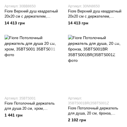
Артикул: 30BB8650
Артикул: 30NN8650
Fiore Верхний душ квадратный
Fiore Верхний душ квадратный
20x20 см с держателем,
20x20 см с держателем,
белый, 30BB8650
чёрный, 30NN8650
14 413 грн
14 413 грн
Артикул: 35BTS001
Артикул:
Fiore Потолочный держатель
35BTS001BR(35BTS001Z
Fiore Потолочный держатель
для душа 20 см, хром,
для душа, 20 см, бронза,
35BTS001
1 441 грн
35BTS001BR
2 102 грн