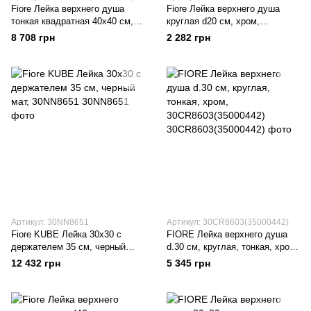
Fiore Лейка верхнего душа
Fiore Лейка верхнего душа
тонкая квадратная 40х40 см,
круглая d20 см, хром,
хром, 30CR8614(35000463)
35000424
8 708 грн
2 282 грн
Артикул: 30NN8651
Артикул: 30CR8603(35000442)
Fiore KUBE Лейка 30х30 с
FIORE Лейка верхнего душа
держателем 35 см, черный
d.30 см, круглая, тонкая, хром,
мат, 30NN8651
30CR8603(35000442)
12 432 грн
5 345 грн