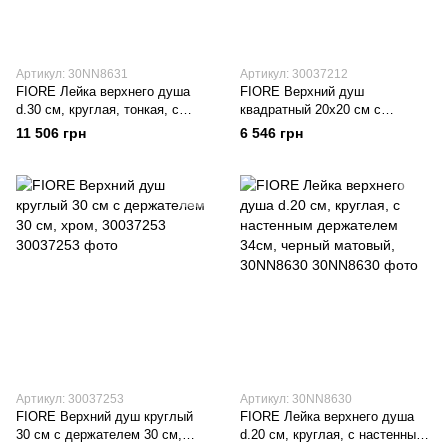
Артикул: 30NN8631
Артикул: 30037212
FIORE Лейка верхнего душа
FIORE Верхний душ
d.30 см, круглая, тонкая, c
квадратный 20x20 см с
настенным держателем 34 см,
держателем, хром, 30037212
11 506 грн
6 546 грн
черный матовый, 30NN8631
Артикул: 30037253
Артикул: 30NN8630
FIORE Верхний душ круглый
FIORE Лейка верхнего душа
30 см с держателем 30 см,
d.20 см, круглая, с настенным