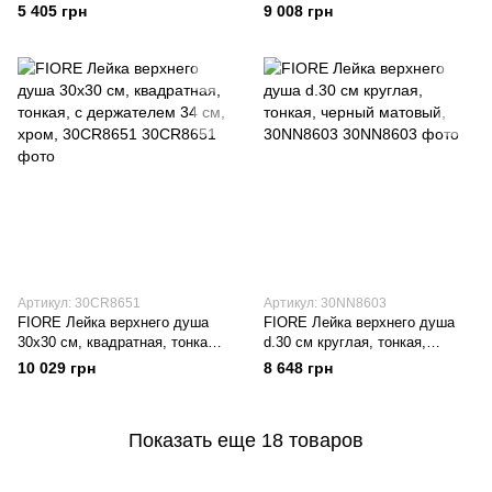
хром, 30037253
держателем 34см, черный
5 405 грн
9 008 грн
матовый, 30NN8630
Артикул: 30CR8651
Артикул: 30NN8603
FIORE Лейка верхнего душа
FIORE Лейка верхнего душа
30x30 см, квадратная, тонкая,
d.30 см круглая, тонкая,
с держателем 34 см, хром,
черный матовый, 30NN8603
10 029 грн
8 648 грн
30CR8651
Показать еще 18 товаров