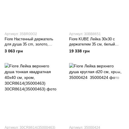
Артикул: 35BR00O2
Артикул: 30BB8651
Fiore Настенный держатель
Fiore KUBE Лейка 30х30 с
для душа 35 cm, золото,
держателем 35 см, белый
35BR00O2
матовый, 30BB8651
3 063 грн
19 338 грн
Артикул: 30CR8614(35000463)
Артикул: 35000424