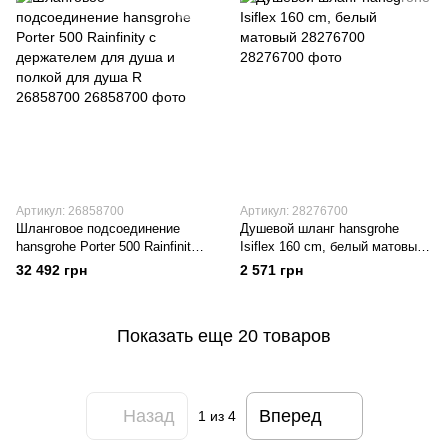
Артикул: 26858700
Артикул: 28276700
Шланговое подсоединение
Душевой шланг hansgrohe
hansgrohe Porter 500 Rainfinity
Isiflex 160 cm, белый матовый
с держателем для душа и
28276700
32 492 грн
2 571 грн
полкой для душа R 26858700
Показать еще 20 товаров
Назад
Вперед
1
из 4