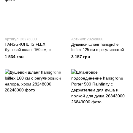
Артикул: 28276000
Артикул: 28249000
HANSGROHE ISIFLEX
Душевой шланг hansgrohe
Душевой шланг 160 см, с
Isiflex 125 см с регулировкой
защитой от перекручивания,
напора воды, хром 28249000
1 534 грн
3 157 грн
хром, 28276000