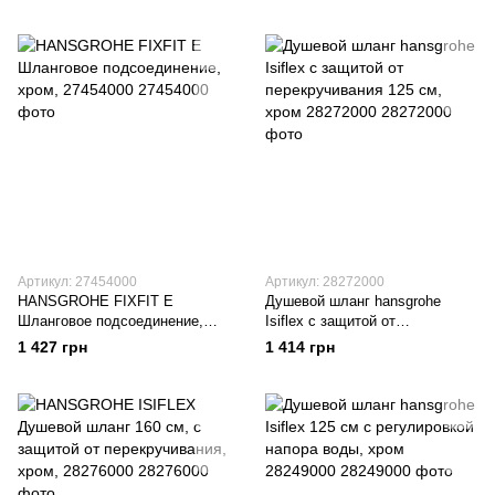
Артикул: 27454000
Артикул: 28272000
HANSGROHE FIXFIT E
Душевой шланг hansgrohe
Шланговое подсоединение,
Isiflex с защитой от
хром, 27454000
перекручивания 125 см, хром
1 427 грн
1 414 грн
28272000