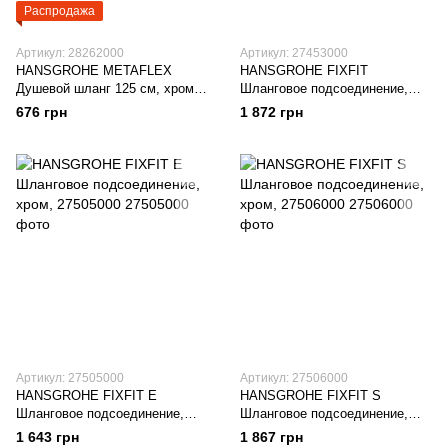
Распродажа
Артикул: 28262000
Артикул: 27453000
HANSGROHE METAFLEX
HANSGROHE FIXFIT
Душевой шланг 125 см, хром,
Шланговое подсоединение,
28262000
хром, 27453000
676 грн
1 872 грн
Артикул: 27505000
Артикул: 27506000
HANSGROHE FIXFIT E
HANSGROHE FIXFIT S
Шланговое подсоединение,
Шланговое подсоединение,
хром, 27505000
хром, 27506000
1 643 грн
1 867 грн