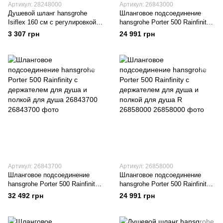
Артикул: 28248000
Артикул: 26843000
Душевой шланг hansgrohe
Шланговое подсоединение
Isiflex 160 см с регулировкой
hansgrohe Porter 500 Rainfinity
напора, хром 28248000
с держателем для душа и
3 307 грн
24 991 грн
полкой для душа 26843000
Артикул: 26843700
Артикул: 26858000
Шланговое подсоединение
Шланговое подсоединение
hansgrohe Porter 500 Rainfinity
hansgrohe Porter 500 Rainfinity
с держателем для душа и
с держателем для душа и
32 492 грн
24 991 грн
полкой для душа 26843700
полкой для душа R 26858000