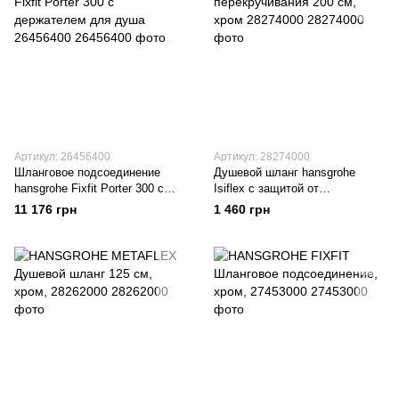
Артикул: 26456400
Артикул: 28274000
Шланговое подсоединение
Душевой шланг hansgrohe
hansgrohe Fixfit Porter 300 с
Isiflex с защитой от
держателем для душа
перекручивания 200 см, хром
11 176 грн
1 460 грн
26456400
28274000