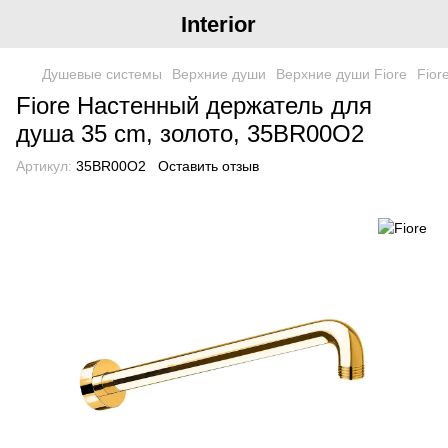
Interior
Душевые системы
Верхние души
Верхние души Fiore
Fior
Fiore Настенный держатель для
душа 35 cm, золото, 35BR00O2
Артикул:
35BR00O2
Оставить отзыв