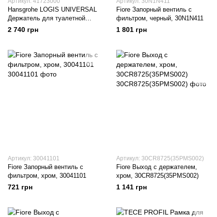
Артикул: 41723000
Артикул: 30N1N411
Hansgrohe LOGIS UNIVERSAL
Fiore Запорный вентиль с
Держатель для туалетной
фильтром, черный, 30N1N411
бумаги с крышечкой, хром,
2 740 грн
1 801 грн
41723000
Артикул: 30041101
Артикул: 30CR8725(35PMS002)
Fiore Запорный вентиль с
Fiore Выход с держателем,
фильтром, хром, 30041101
хром, 30CR8725(35PMS002)
721 грн
1 141 грн