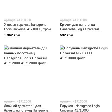
Артикул: 41710000
Артикул: 41711000
Угловая корзинка hansgrohe
Крючок для полотенца
Logis Universal 41710000, хром
Hansgrohe Logis Universal
41711000
1 962 грн
592 грн
Артикул: 41712000
Артикул: 41713000
Двойной держатель для
Поручень Hansgrohe Logis
банных полотенец Hansgrohe
Universal 41713000