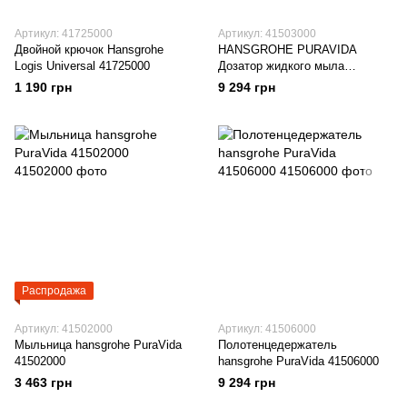
Артикул: 41725000
Артикул: 41503000
Двойной крючок Hansgrohe
HANSGROHE PURAVIDA
Logis Universal 41725000
Дозатор жидкого мыла
подвесной, хром, 41503000
1 190 грн
9 294 грн
Распродажа
Артикул: 41502000
Артикул: 41506000
Мыльница hansgrohe PuraVida
Полотенцедержатель
41502000
hansgrohe PuraVida 41506000
3 463 грн
9 294 грн