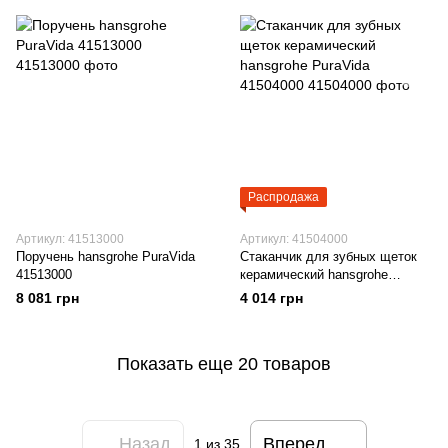
Распродажа
Артикул: 41513000
Артикул: 41504000
Поручень hansgrohe PuraVida
Стаканчик для зубных щеток
41513000
керамический hansgrohe
PuraVida 41504000
8 081 грн
4 014 грн
Показать еще 20 товаров
Назад
Вперед
1
из 35