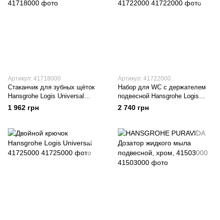
Артикул: 41718000
Артикул: 41722000
Стаканчик для зубных щёток
Набор для WC с держателем
Hansgrohe Logis Universal
подвесной Hansgrohe Logis
41718000
Universal 41722000
1 962 грн
2 740 грн