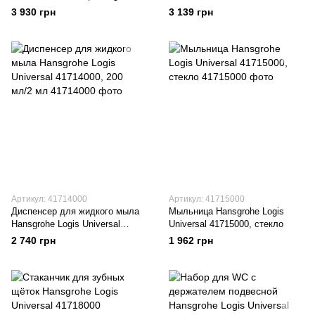
Logis Universal 41712000
3 930 грн
3 139 грн
Артикул: 41714000
Артикул: 41715000
Диспенсер для жидкого мыла
Мыльница Hansgrohe Logis
Hansgrohe Logis Universal
Universal 41715000, стекло
41714000, 200 мл/2 мл
2 740 грн
1 962 грн