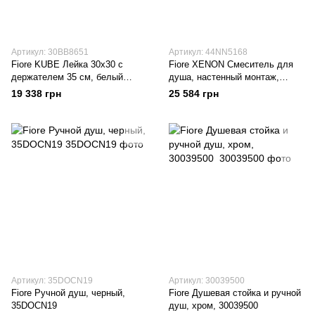
Артикул: 30BB8651
Артикул: 44NN5168
Fiore KUBE Лейка 30х30 с
Fiore XENON Смеситель для
держателем 35 см, белый
душа, настенный монтаж,
матовый, 30BB8651
верхний d20 см/ручной душ,
19 338 грн
25 584 грн
шланг, черный, 44NN5168
Артикул: 35DOCN19
Артикул: 30039500
Fiore Ручной душ, черный,
Fiore Душевая стойка и ручной
35DOCN19
душ, хром, 30039500