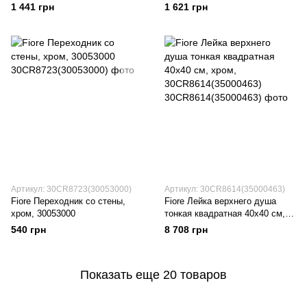
1 441 грн
1 621 грн
Артикул: 30CR8723(30053000)
Артикул: 30CR8614(35000463)
Fiore Переходник со стены,
Fiore Лейка верхнего душа
хром, 30053000
тонкая квадратная 40х40 см,
хром, 30CR8614(35000463)
540 грн
8 708 грн
Показать еще 20 товаров