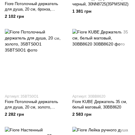
Fiore Потолочный держатель
черный, 30NN8725(35PMSN02)
для душа, 20 см, бронза,
1 381 грн
35BTS001BR
2 102 грн
Артикул: 35BTS0O1
Артикул: 30BB8620
Fiore Потолочный держатель
Fiore KUBE Держатель 35 см,
для душа, 20 см, золото,
белый матовый, 30BB8620
35BTS0O1
2 282 грн
2 583 грн