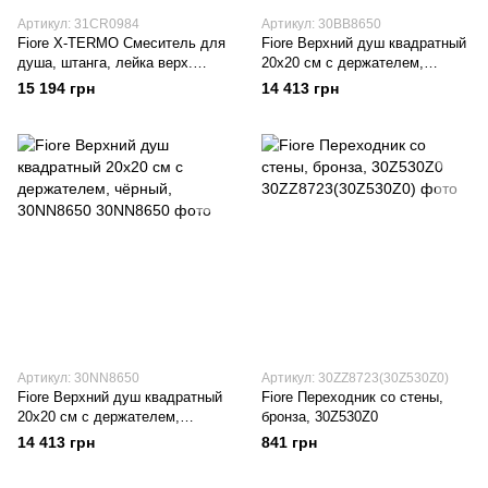
Артикул: 31CR0984
Артикул: 30BB8650
Fiore X-TERMO Смеситель для
Fiore Верхний душ квадратный
душа, штанга, лейка верх.
20x20 см с держателем,
душа, ручной душ, хром,
белый, 30BB8650
15 194 грн
14 413 грн
31CR0984
Артикул: 30NN8650
Артикул: 30ZZ8723(30Z530Z0)
Fiore Верхний душ квадратный
Fiore Переходник со стены,
20x20 см с держателем,
бронза, 30Z530Z0
чёрный, 30NN8650
14 413 грн
841 грн