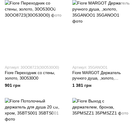
Артикул: 30OO8723(30O530O0)
Артикул: 35GANOO1
Fiore Переходник со стены,
Fiore MARGOT Держатель
золото, 30O530O0
ручного душа, ,золото,
35GANOO1
901 грн
1 381 грн