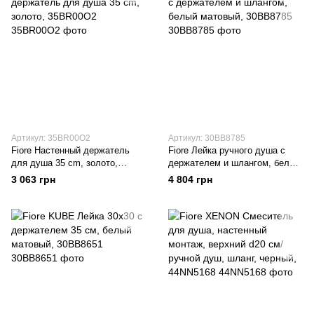
Артикул: 35BR00O2
Артикул: 30BB8785
Fiore Настенный держатель
Fiore Лейка ручного душа с
для душа 35 cm, золото,
держателем и шлангом, белый
35BR00O2
матовый, 30BB8785
3 063 грн
4 804 грн