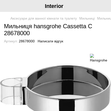
Interior
Аксесуари для ванної кімнати та туалету
Мильниці
Мильниц
Мильниця hansgrohe Cassetta C
28678000
Артикул:
28678000
Написати відгук