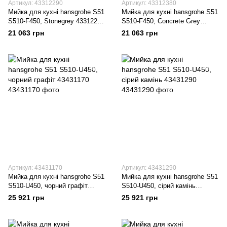
Артикул: 43312290
Артикул: 43312380
Мийка для кухні hansgrohe S51
Мийка для кухні hansgrohe S51
S510-F450, Stonegrey 43312290
S510-F450, Concrete Grey
сірий
43312380 сірий світлий
21 063 грн
21 063 грн
Артикул: 43431170
Артикул: 43431290
Мийка для кухні hansgrohe S51
Мийка для кухні hansgrohe S51
S510-U450, чорний графіт
S510-U450, сірий камінь
43431170
43431290
25 921 грн
25 921 грн