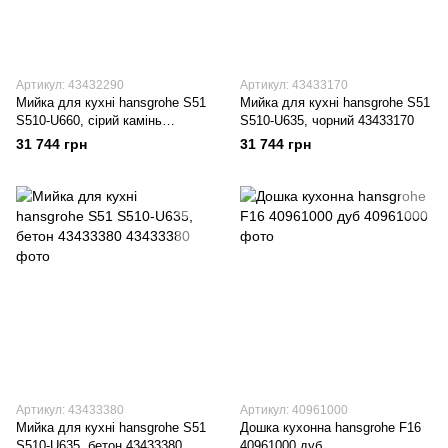
Артикул: 43432290
Артикул: 43433170
Мийка для кухні hansgrohe S51
Мийка для кухні hansgrohe S51
S510-U660, сірий камінь
S510-U635, чорний 43433170
43432290
31 744 грн
31 744 грн
Артикул: 43433380
Артикул: 40961000
Мийка для кухні hansgrohe S51
Дошка кухонна hansgrohe F16
S510-U635, бетон 43433380
40961000 дуб