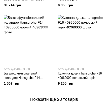
31 744 грн
6 950 грн
Артикул: 40963000
Артикул: 40960000
Багатофункціональний
Кухонна дошка hansgrohe F16
коландер Hansgrohe F14
40960000 волоський горіх
40963000 чорний
1 507 грн
9 255 грн
Показати ще 20 товарів