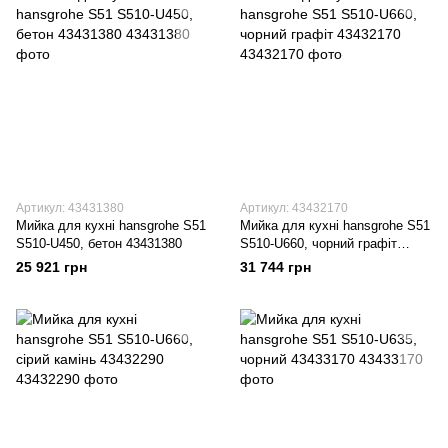
Артикул: 43431380
Артикул: 43432170
Мийка для кухні hansgrohe S51
Мийка для кухні hansgrohe S51
S510-U450, бетон 43431380
S510-U660, чорний графіт
43432170
25 921 грн
31 744 грн