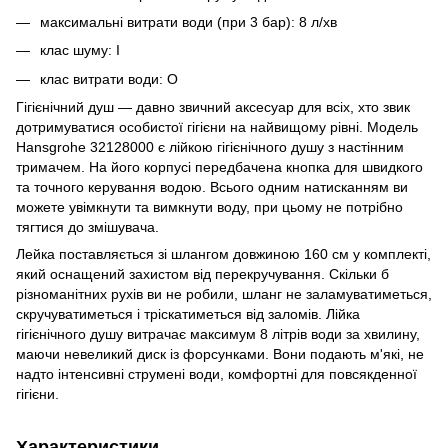
максимальні витрати води (при 3 бар): 8 л/хв
клас шуму: I
клас витрати води: O
Гігієнічний душ — давно звичний аксесуар для всіх, хто звик
дотримуватися особистої гігієни на найвищому рівні. Модель
Hansgrohe 32128000 є лійкою гігієнічного душу з настінним
тримачем. На його корпусі передбачена кнопка для швидкого
та точного керування водою. Всього одним натисканням ви
можете увімкнути та вимкнути воду, при цьому не потрібно
тягтися до змішувача.
Лейка поставляється зі шлангом довжиною 160 см у комплекті,
який оснащений захистом від перекручування. Скільки б
різноманітних рухів ви не робили, шланг не заламуватиметься,
скручуватиметься і тріскатиметься від заломів. Лійка
гігієнічного душу витрачає максимум 8 літрів води за хвилину,
маючи невеликий диск із форсунками. Вони подають м'які, не
надто інтенсивні струмені води, комфортні для повсякденної
гігієни.
Характеристики