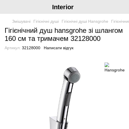
Interior
Змішувачі
Гігієнічні душі
Гігієнічні душі Hansgrohe
Гігієніч
Гігієнічний душ hansgrohe зі шлангом
160 см та тримачем 32128000
Артикул:
32128000
Написати відгук