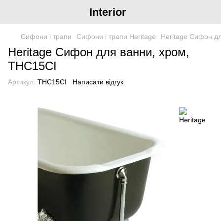
Interior
Сифони і трапи
Сифони і трапи Heritage
Heritage Сифон д
Heritage Сифон для ванни, хром,
THC15CI
Артикул:
THC15CI
Написати відгук