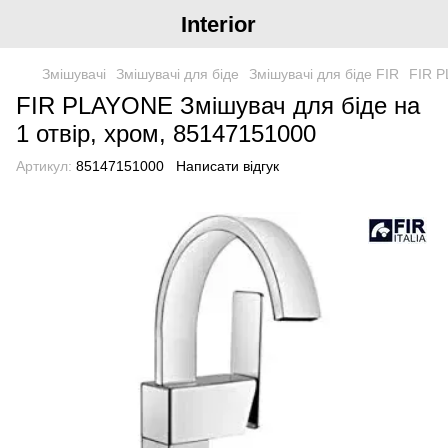
Interior
Змішувачі
Змішувачі для біде
Змішувачі для біде FIR
FIR P
FIR PLAYONE Змішувач для біде на
1 отвiр, хром, 85147151000
Артикул:
85147151000
Написати відгук