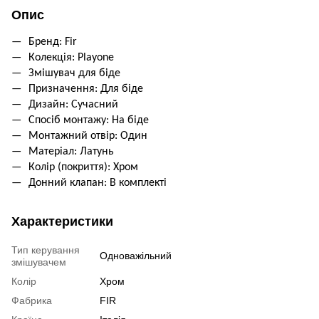
Опис
Бренд: Fir
Колекція: Playone
Змiшувач для бiде
Призначення: Для бiде
Дизайн: Сучасний
Спосіб монтажу: На бiде
Монтажний отвiр: Один
Матеріал: Латунь
Колiр (покриття): Хром
Донний клапан: В комплектi
Характеристики
Тип керування
Одноважільний
змішувачем
Колір
Хром
Фабрика
FIR