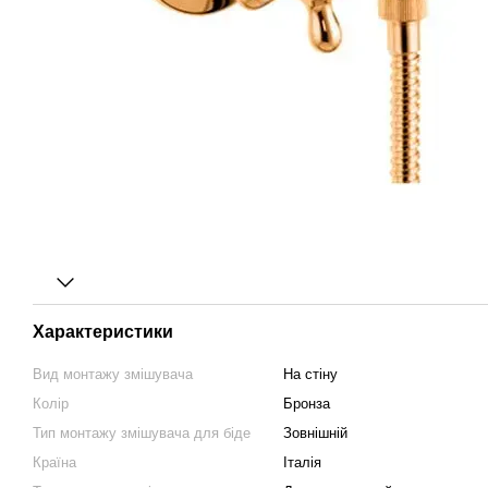
Характеристики
Вид монтажу змішувача
На стіну
Колір
Бронза
Тип монтажу змішувача для біде
Зовнішній
Країна
Італія