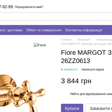
7-92-99.
Передзвонити вам?
та і доставка
Обмін та повернення
Контактна інформація
Головна
Змішувачі
Змішувачі д
Fiore MARGOT Змішувач для душу, бро
Fiore MARGOT Зм
26ZZ0613
В наявності
Написати відгук
3 844 грн
Увійти
для відображення нак
%
Купити
Замовити