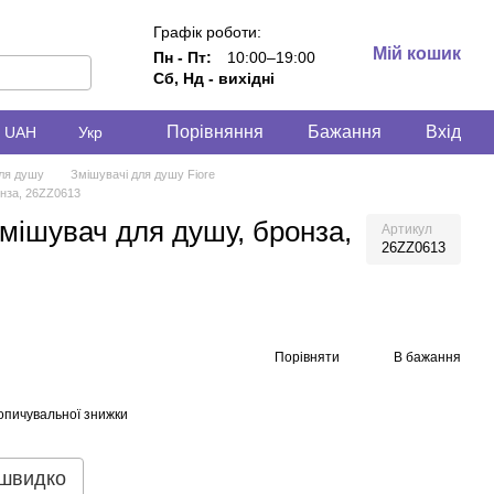
Графік роботи:
Мій кошик
Пн - Пт:
10:00–19:00
Сб, Нд - вихідні
Порівняння
Бажання
Вхід
UAH
Укр
ля душу
Змішувачі для душу Fiore
нза, 26ZZ0613
ішувач для душу, бронза,
Артикул
26ZZ0613
Порівняти
В бажання
опичувальної знижки
 швидко