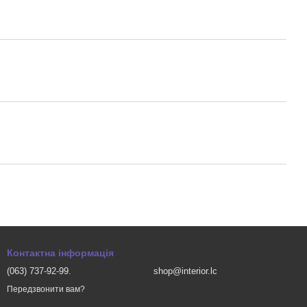
Контактна інформація
(063) 737-92-99.
shop@interior.lc
Передзвонити вам?