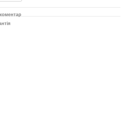
 коментар
антія