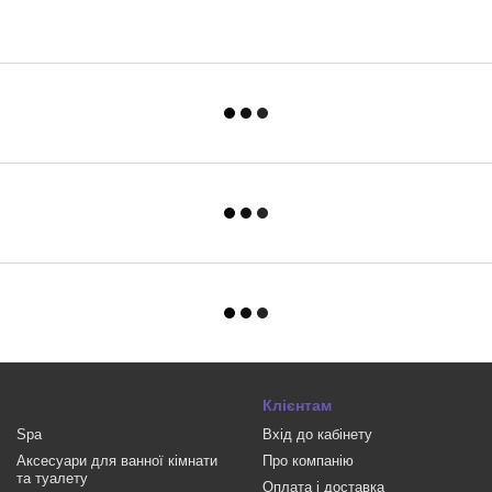
Клієнтам
Spa
Вхід до кабінету
Аксесуари для ванної кімнати
Про компанію
та туалету
Оплата і доставка