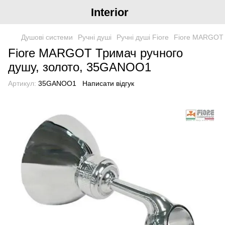
Interior
Душові системи
Ручні душі
Ручні душі Fiore
Fiore MARGOT 
Fiore MARGOT Тримач ручного
душу, золото, 35GANOO1
Артикул:
35GANOO1
Написати відгук