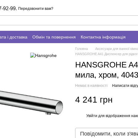
7-92-99.
Передзвонити вам?
та і доставка
Обмін та повернення
Контактна інформація
Головна
Аксесуари для ванної кімн
HANSGROHE A41 Диспенсер для рідкого
HANSGROHE A41 
мила, хром, 404
Немає в наявності
Написати відгу
4 241 грн
Увійти
для відображення нак
%
Повідомити, коли з'яв