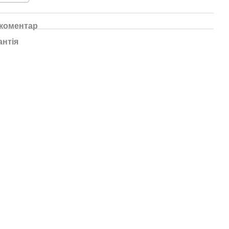
 коментар
антія