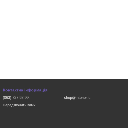
Контактна інформація
(063) 737-92-99.
shop@interior.lc
Передзвонити вам?