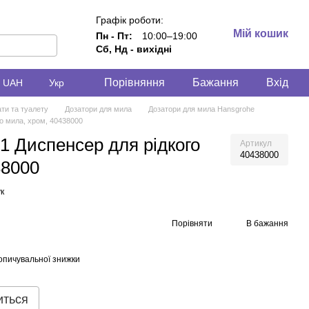
Графік роботи:
Мій кошик
Пн - Пт:
10:00–19:00
Сб, Нд - вихідні
Порівняння
Бажання
Вхід
UAH
Укр
ати та туалету
Дозатори для мила
Дозатори для мила Hansgrohe
 мила, хром, 40438000
Диспенсер для рідкого
Артикул
40438000
38000
к
Порівняти
В бажання
опичувальної знижки
иться