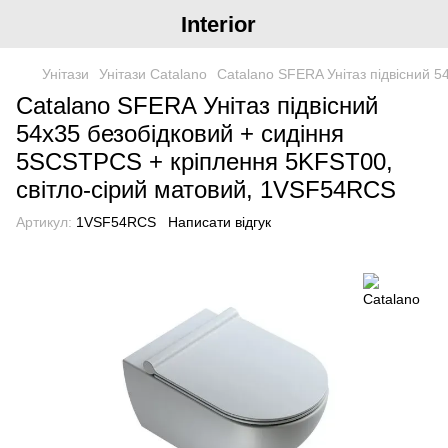
Interior
Унітази
Унітази Catalano
Catalano SFERA Унітаз підвісний 
Catalano SFERA Унітаз підвісний
54x35 безобідковий + сидіння
5SCSTPCS + кріплення 5KFST00,
світло-сірий матовий, 1VSF54RCS
Артикул:
1VSF54RCS
Написати відгук