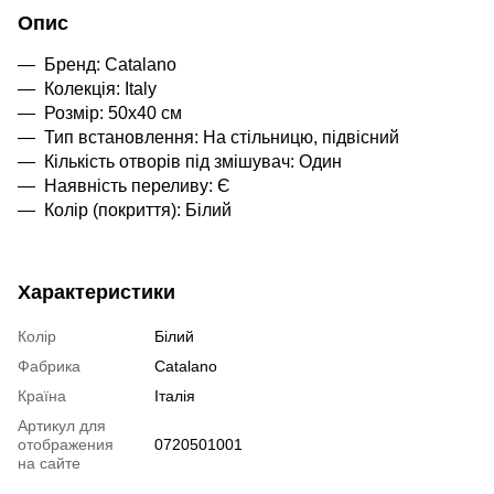
Опис
Бренд: Catalano
Колекцiя: Italy
Розмiр: 50х40 см
Тип встановлення: На стільницю, підвісний
Кiлькicть отворiв пiд змiшувач: Один
Наявнiсть переливу: Є
Колiр (покриття): Білий
Характеристики
Колір
Білий
Фабрика
Catalano
Країна
Італія
Артикул для
отображения
0720501001
на сайте