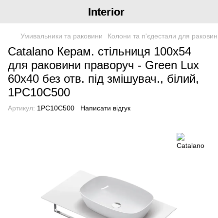
Interior
Умивальники та раковини
Колони та п'єдестали для раковин
Catalano Керам. стільниця 100х54
для раковини праворуч - Green Lux
60х40 без отв. під змішувач., білий,
1PC10C500
Артикул:
1PC10C500
Написати відгук