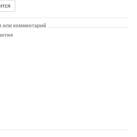
ится
 или комментарий
антия