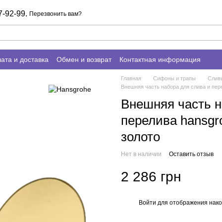
7-92-99.
Перезвонить вам?
ата и доставка
Обмен и возврат
Контактная информация
Главная
Сифоны и трапы
Слив
Внешняя часть набора для слива и пере
Внешняя часть н
перелива hansgr
золото
Нет в наличии
Оставить отзыв
2 286 грн
Войти
для отображения нако
%