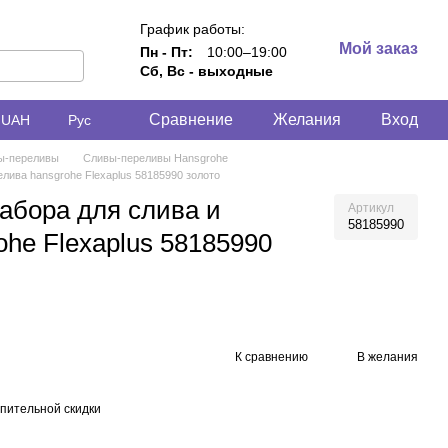
График работы:
Мой заказ
Пн - Пт:
10:00–19:00
Сб, Вс - выходные
Сравнение
Желания
Вход
UAH
Рус
ы-переливы
Сливы-переливы Hansgrohe
лива hansgrohe Flexaplus 58185990 золото
абора для слива и
Артикул
58185990
ohe Flexaplus 58185990
К сравнению
В желания
пительной скидки