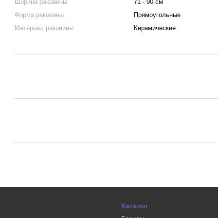
Ширина раковины
71 - 90 см
Форма раковины
Прямоугольные
Материал раковины
Керамические
Каталог