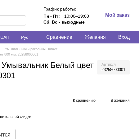
График работы:
Мой заказ
Пн - Пт:
10:00–19:00
Сб, Вс - выходные
Сравнение
Желания
Вход
UAH
Рус
Умывальники и раковины Duravit
вет 800 мм, 23258000301
le Умывальник Белый цвет
Артикул
23258000301
0301
К сравнению
В желания
пительной скидки
ится