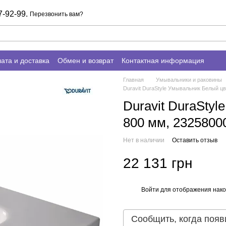
7-92-99.
Перезвонить вам?
ата и доставка
Обмен и возврат
Контактная информация
Главная
Умывальники и раковины
Duravit DuraStyle Умывальник Белый ц
Duravit DuraSty
800 мм, 2325800
Нет в наличии
Оставить отзыв
22 131 грн
Войти
для отображения нако
%
Сообщить, когда появ