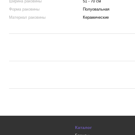
Ширина раковины
51 - 70 см
Форма раковины
Полуовальная
Материал раковины
Керамические
Каталог