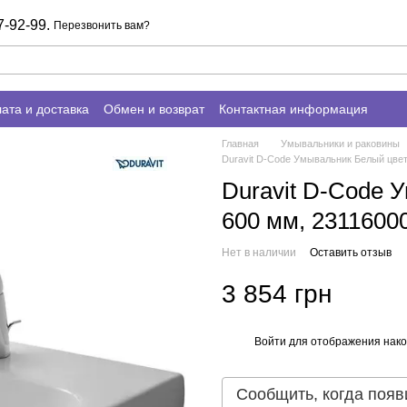
7-92-99.
Перезвонить вам?
ата и доставка
Обмен и возврат
Контактная информация
Главная
Умывальники и раковины
Duravit D-Code Умывальник Белый цвет
Duravit D-Code 
600 мм, 2311600
Нет в наличии
Оставить отзыв
3 854 грн
Войти
для отображения нако
%
Сообщить, когда появ