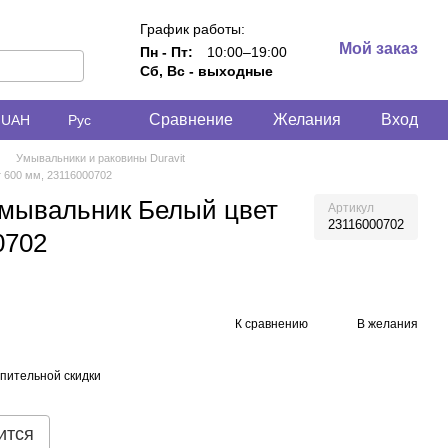
График работы:
Мой заказ
Пн - Пт:
10:00–19:00
Сб, Вс - выходные
Сравнение
Желания
Вход
UAH
Рус
Умывальники и раковины Duravit
 600 мм, 23116000702
Умывальник Белый цвет
Артикул
23116000702
0702
К сравнению
В желания
пительной скидки
ится