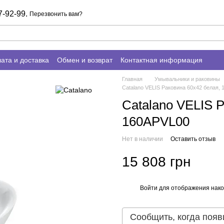
7-92-99.
Перезвонить вам?
ата и доставка
Обмен и возврат
Контактная информация
Главная
Умывальники и раковины
Catalano VELIS Раковина 60x42 белая,
Catalano VELIS 
160APVL00
Нет в наличии
Оставить отзыв
15 808 грн
Войти
для отображения нако
%
Сообщить, когда появ