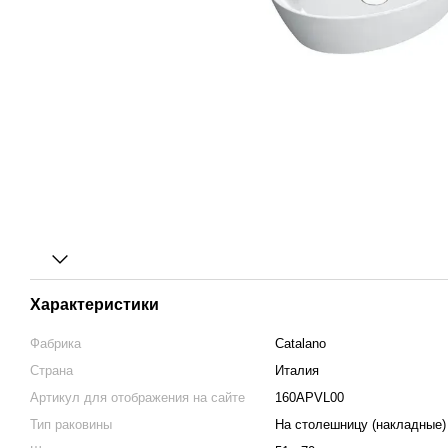
Характеристики
Фабрика
Catalano
Страна
Италия
Артикул для отображения на сайте
160APVL00
Тип раковины
На столешницу (накладные)