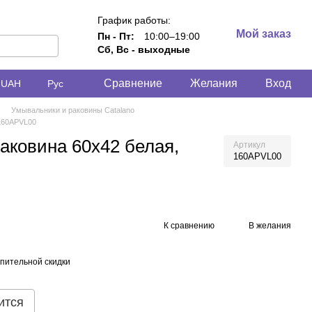
График работы:
Мой заказ
Пн - Пт:
10:00–19:00
Сб, Вс - выходные
Сравнение
Желания
Вход
UAH
Рус
Умывальники и раковины Catalano
 160APVL00
Раковина 60x42 белая,
Артикул
160APVL00
К сравнению
В желания
пительной скидки
ится