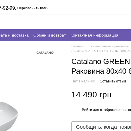
7-92-99.
Перезвонить вам?
ата и доставка
Обмен и возврат
Контактная информация
Главная
Умывальники и раковины
Catalano GREEN LUX 180APGRLX00 Рак
Catalano GREE
Раковина 80x40 
Нет в наличии
Оставить отзыв
14 490 грн
Войти
для отображения нако
%
Сообщить, когда появ