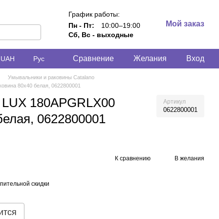
График работы:
Мой заказ
Пн - Пт:
10:00–19:00
Сб, Вс - выходные
Сравнение
Желания
Вход
UAH
Рус
Умывальники и раковины Catalano
овина 80x40 белая, 0622800001
N LUX 180APGRLX00
Артикул
0622800001
белая, 0622800001
К сравнению
В желания
пительной скидки
ится