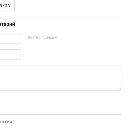
аказ
нтарий
Войти с помощью
антия