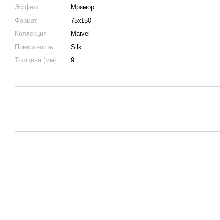
Эффект
Мрамор
Формат
75х150
Коллекция
Marvel
Поверхность
Silk
Толщина (мм)
9