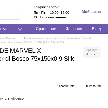
График работы:
Мой заказ
Пн - Пт:
10:00–19:00
Сб, Вс - выходные
Сравнение
Желания
Вход
UAH
Рус
тка. Мозаика.
Напольная и настенная плитка. Мозаика. Atlas Concorde
 Fior di Bosco 75x150x0.9 Silk (2,25m2/b), AFVS
DE MARVEL X
Артикул
AFVS
r di Bosco 75x150x0.9 Silk
К сравнению
В желания
пительной скидки