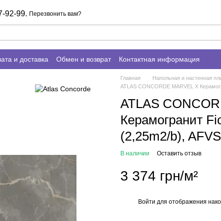
7-92-99.
Перезвонить вам?
ата и доставка
Обмен и возврат
Контактная информация
Главная
Напольная и настенная пли
ATLAS CONCORDE MARVEL X Керамогранит
ATLAS CONCOR
Керамогранит Fio
(2,25m2/b), AFVS
В наличии
Оставить отзыв
3 374 грн/м²
Войти
для отображения нако
%