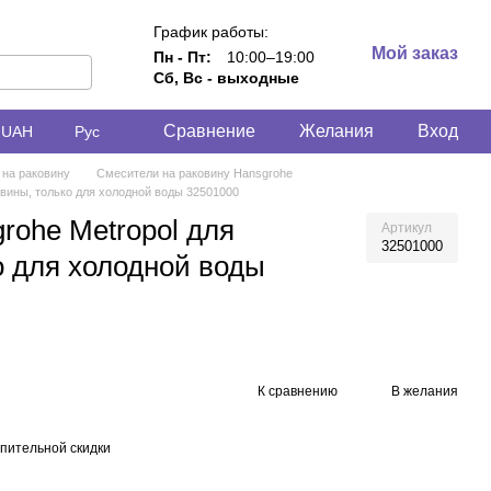
График работы:
Мой заказ
Пн - Пт:
10:00–19:00
Сб, Вс - выходные
Сравнение
Желания
Вход
UAH
Рус
 на раковину
Смесители на раковину Hansgrohe
овины, только для холодной воды 32501000
rohe Metropol для
Артикул
32501000
о для холодной воды
К сравнению
В желания
пительной скидки