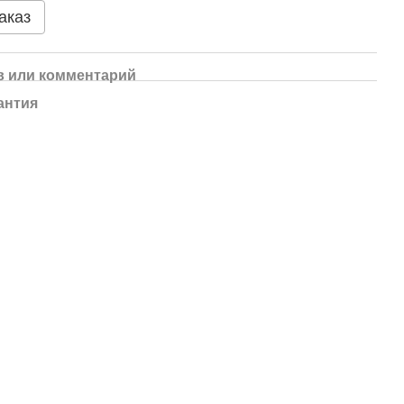
аказ
 или комментарий
антия