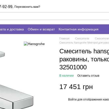
7-92-99.
Перезвонить вам?
ата и доставка
Обмен и возврат
Контактная информация
Главная
Смесители
Смесители
Смеситель hansgrohe Metropol для рак
Смеситель hansg
раковины, тольк
32501000
В наличии
Оставить отзыв
17 451 грн
Войти
для отображения нако
%